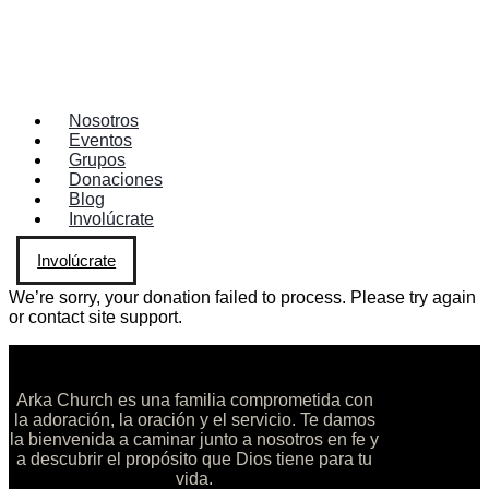
Nosotros
Eventos
Grupos
Donaciones
Blog
Involúcrate
Involúcrate
We’re sorry, your donation failed to process. Please try again
or contact site support.
Arka Church es una familia comprometida con
la adoración, la oración y el servicio. Te damos
la bienvenida a caminar junto a nosotros en fe y
a descubrir el propósito que Dios tiene para tu
vida.