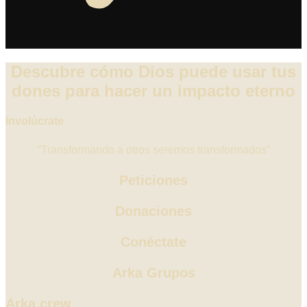
Descubre cómo Dios puede usar tus
dones para hacer un impacto eterno
Involúcrate
“Transformando a otros seremos transformados”
Peticiones
Donaciones
Conéctate
Arka Grupos
Arka crew