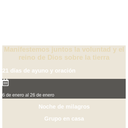
PODER
DE DIOS CADA
DOMINGO
¡SOLO FALTAS TU!
Manifestemos juntos la voluntad y el
reino de Dios sobre la tierra
21 días de ayuno y oración
6 de enero al 26 de enero
Noche de milagros
Grupo en casa